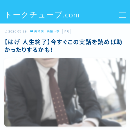
トークチューブ.com
MENU
2026.05.29
実体験・実話レポ
PR
実体験・実話レポ
【はげ 人生終了】今すぐこの実話を読めば助
かったりするかも！
生活
クリックライフ